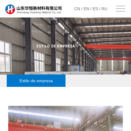
CN /
EN /
ES /
RU
Estilo de empresa