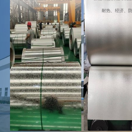
镀铝锌卷
彩涂
高密着、好焊接
耐热、经济、
L
GALVALUME STEEL COIL
PREPAINTED STE
耐热、经济、防腐
轻质、美观、
查看详情+
查看详情+