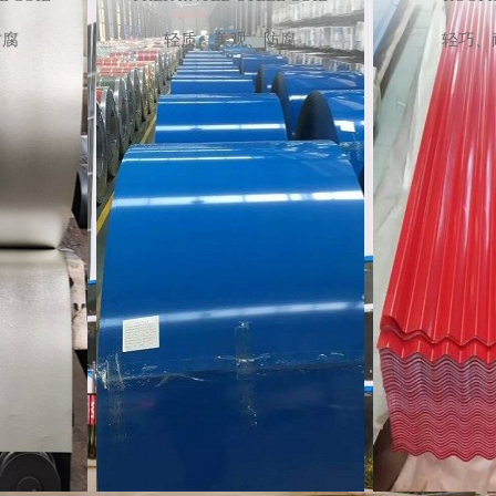
卷
屋顶瓦
防腐
轻质、美观、防腐
轻巧、
EL COIL
ROOFING SHEET
GUARD
防腐
轻巧、耐用、环保
受
查看详情+
查