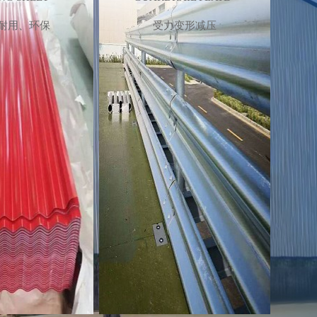
护栏板
耐用、环保
受力变形减压
RAIL PLATE
力变形减压
看详情+