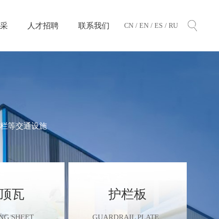
采
人才招聘
联系我们
CN /
EN /
ES /
RU
输
输
栏等交通设施
顶瓦
护栏板
NG SHEET
GUARDRAIL PLATE