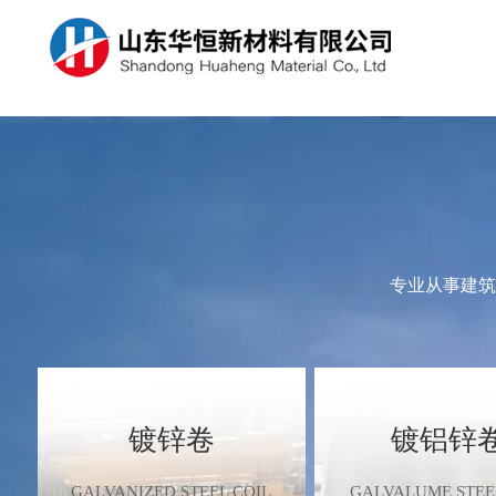
关于我们
产品中心
新闻资讯
人才招聘
山东华恒新材料有限公司已经发展成一家集生产、贸易一体的综
山东华恒新材料有限公司专业从事建筑建材，产品主要涉及：镀
华恒新材料产品销售到国内， 非洲，欧洲，美洲，中东，东南
公司坚持“诚信为本，顾客至上，质量优质，服务社会”的经营理
合型企业，公司除了拥有自己的生产基地，同时，还成为省内几
锌板、镀铝锌板、冷轧板、彩涂板、护栏等交通设施。
等全球各地。
念，建立了一套完整的质量保证体系
家大型钢铁的销售代理，公司业务日趋成熟。企业坚持以“争创
进钢铁企业、打造百年产业集团”为目标。
专业从事建筑
查看更多
查看更多
查看更多
查看更多
镀锌卷
镀铝锌
GALVANIZED STEEL COIL
GALVALUME STEE