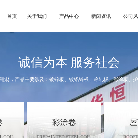
首页
关于我们
产品中心
新闻资讯
公司风
-
-
-
-
公司简介
镀锌卷
公司新闻
人才政策
-
-
-
-
企业文化
镀铝锌卷
行业动态
人才理念
>
-
>
-
>
-
>
-
厂容厂貌
彩涂卷
媒体报道
人才招聘
公司简介
镀锌卷
公司新闻
人才政策
>
-
>
-
>
>
荣誉资质
屋顶瓦
企业文化
镀铝锌卷
行业动态
人才理念
亚
诚信为本 服务社会
>
>
-
>
>
护栏板
厂容厂貌
彩涂卷
媒体报道
人才招聘
>
>
-
包装和运
荣誉资质
屋顶瓦
先
>
护栏板
>
包装和运
建材，产品主要涉及：镀锌板、镀铝锌板、冷轧板、彩涂板、护
卷
彩涂卷
屋
L COIL
PREPAINTED STEEL COIL
ROOFI