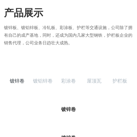
产品展示
镀锌板、镀铝锌板、冷轧板、彩涂板、护栏等交通设施，公司除了拥
有自己的成产基地，同时，还成为国内几家大型钢铁，护栏板企业的
销售代理，公司业务日趋壮大成熟。
镀锌卷
镀铝锌卷
彩涂卷
屋顶瓦
护栏板
镀锌卷