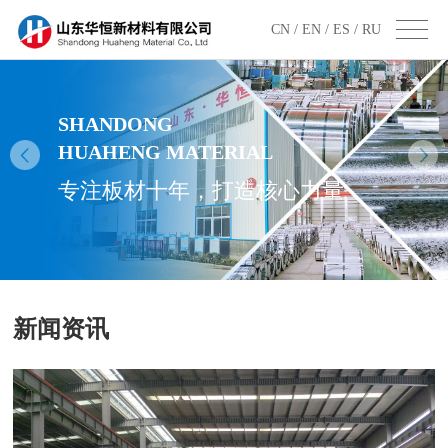
CN /
EN /
ES /
RU
SHANDONG
HUAHENG MATERIAL
专注板材十年，打造核心力量
新闻资讯