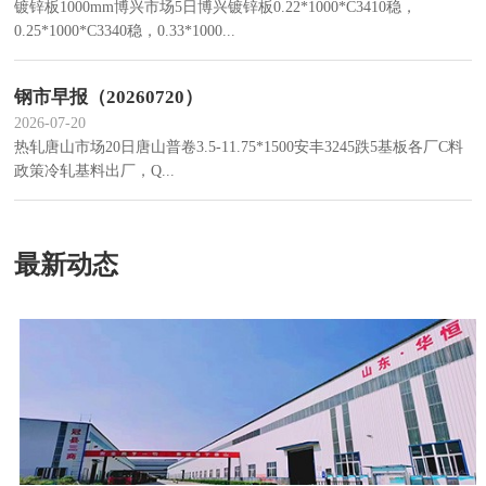
镀锌板1000mm博兴市场5日博兴镀锌板0.22*1000*C3410稳，
0.25*1000*C3340稳，0.33*1000...
钢市早报（20260720）
2026-07-20
热轧唐山市场20日唐山普卷3.5-11.75*1500安丰3245跌5基板各厂C料
政策冷轧基料出厂，Q...
最新动态