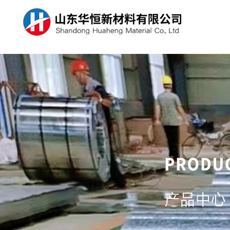
关于我们
产品中心
新闻资讯
人才招聘
山东华恒新材料有限公司已经发展成一家集生产、贸易一体的综
山东华恒新材料有限公司专业从事建筑建材，产品主要涉及：镀
华恒新材料产品销售到国内， 非洲，欧洲，美洲，中东，东南
公司坚持“诚信为本，顾客至上，质量优质，服务社会”的经营理
合型企业，公司除了拥有自己的生产基地，同时，还成为省内几
锌板、镀铝锌板、冷轧板、彩涂板、护栏等交通设施。
等全球各地。
念，建立了一套完整的质量保证体系
家大型钢铁的销售代理，公司业务日趋成熟。企业坚持以“争创
进钢铁企业、打造百年产业集团”为目标。
查看更多
查看更多
查看更多
查看更多