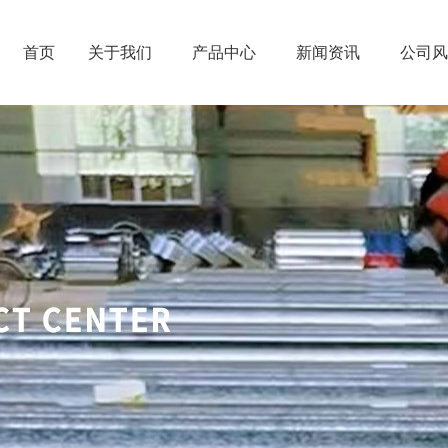
首页
关于我们
产品中心
新闻资讯
公司风
-
-
-
-
公司简介
镀锌卷
公司新闻
人才政策
-
-
-
-
企业文化
镀铝锌卷
行业动态
人才理念
>
-
>
-
>
-
>
-
厂容厂貌
彩涂卷
媒体报道
人才招聘
公司简介
镀锌卷
公司新闻
人才政策
>
-
>
-
>
>
荣誉资质
屋顶瓦
企业文化
镀铝锌卷
行业动态
人才理念
亚
>
>
-
>
>
护栏板
厂容厂貌
彩涂卷
媒体报道
人才招聘
>
>
-
包装和运
荣誉资质
屋顶瓦
先
>
护栏板
>
包装和运