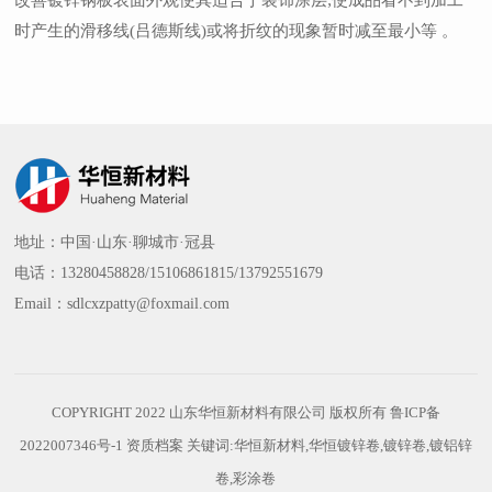
改善镀锌钢板表面外观使其适合于装饰涂层;使成品看不到加工
时产生的滑移线(吕德斯线)或将折纹的现象暂时减至最小等 。
地址：中国·山东·聊城市·冠县
电话：13280458828/15106861815/13792551679
Email：sdlcxzpatty@foxmail.com
COPYRIGHT 2022 山东华恒新材料有限公司 版权所有
鲁ICP备
2022007346号-1
资质档案
关键词:华恒新材料,华恒镀锌卷,镀锌卷,镀铝锌
卷,彩涂卷