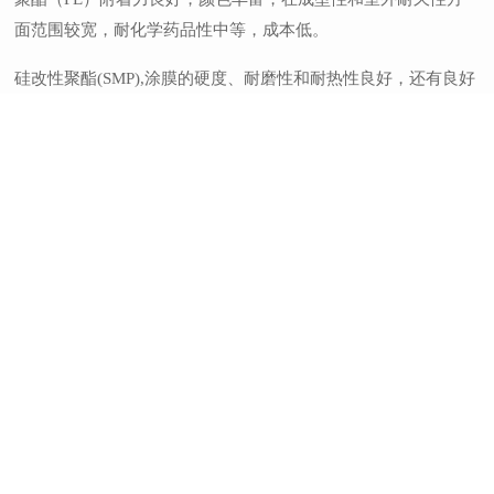
面范围较宽，耐化学药品性中等，成本低。
硅改性聚酯(SMP),涂膜的硬度、耐磨性和耐热性良好，还有良好
的外部耐久性、抗粉化性和光泽保持性，柔韧性一般，成本中
等。
高耐久性聚酯(HDP),具有优良的颜色保持性和抗紫外线性能、优
良的室外耐久性和抗粉化性，漆膜附着力好，颜色丰富，性价比
优异。
聚偏氟乙烯(PVDF),具有优异的颜色保持性和抗紫外线性能、优
异的室外耐久性和抗粉化性、优良的抗溶剂性和良好的成型性、
抗脏性，但是颜色有限，成本高。
彩涂板结构
面漆：遮挡阳光，防止紫外线损坏涂层；面漆达到规定厚度时，
可形成致密的屏蔽膜，降低透水性和透氧性