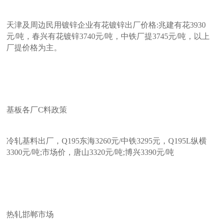
天津及周边民用镀锌企业有花镀锌出厂价格:兆建有花3930
元/吨，春兴有花镀锌3740元/吨，中铁厂提3745元/吨，以上
厂提价格为主。
基板各厂C料政策
冷轧基料出厂，Q195东海3260元/中铁3295元，Q195L纵横
3300元/吨;市场价，唐山3320元/吨;博兴3390元/吨
热轧邯郸市场