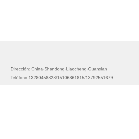
Dirección: China·Shandong·Liaocheng·Guanxian
Teléfono:13280458828/15106861815/13792551679
Correo electrónico:sdlcxzpatty@foxmail.com