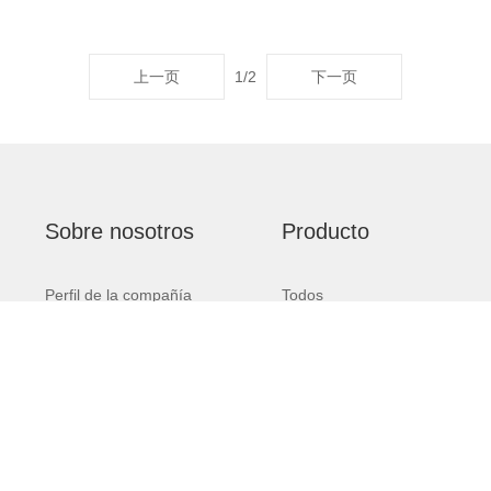
上一页
1
/
2
下一页
Sobre nosotros
Producto
Perfil de la compañía
Todos
Cultura de la empresa
Bobina de galvalume
Apariencia de fábrica
Rollos
Honor
Tejas
Barandilla
Otro