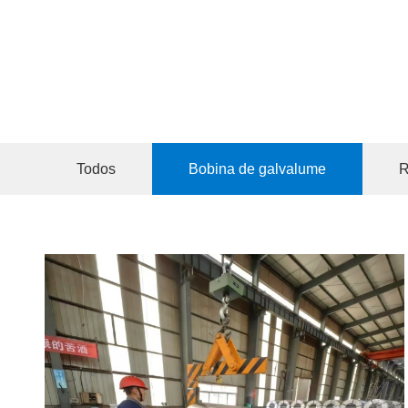
Todos
Bobina de galvalume
R